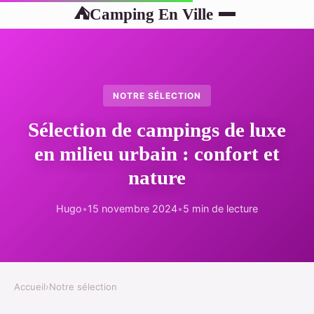
Camping En Ville
⛺
NOTRE SÉLECTION
Sélection de campings de luxe
en milieu urbain : confort et
nature
Hugo
•
15 novembre 2024
•
5 min de lecture
Accueil
›
Notre sélection