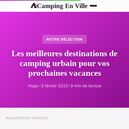
Camping En Ville
⛺
NOTRE SÉLECTION
Les meilleures destinations de
camping urbain pour vos
prochaines vacances
Hugo
•
3 février 2025
•
9 min de lecture
Accueil
›
Notre sélection