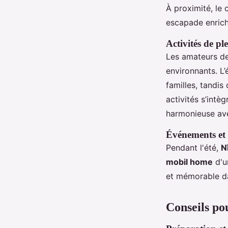
À proximité, le
escapade enrich
Activités de pl
Les amateurs de
environnants. L’
familles, tandis
activités s’intè
harmonieuse av
Événements et f
Pendant l'été,
N
mobil home
d'
et mémorable da
Conseils po