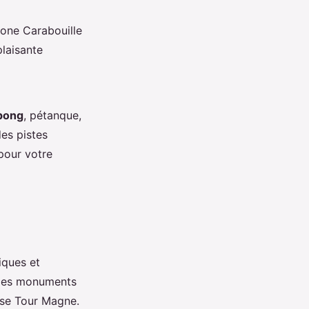
zone Carabouille
laisante
pong
, pétanque,
des pistes
pour votre
iques et
des monuments
use Tour Magne.