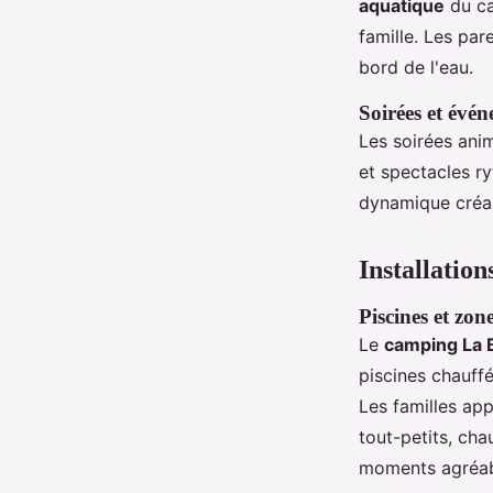
aquatique
du ca
famille. Les par
bord de l'eau.
Soirées et évé
Les soirées ani
et spectacles r
dynamique créa
Installation
Piscines et zo
Le
camping La 
piscines chauffé
Les familles app
tout-petits, cha
moments agréab