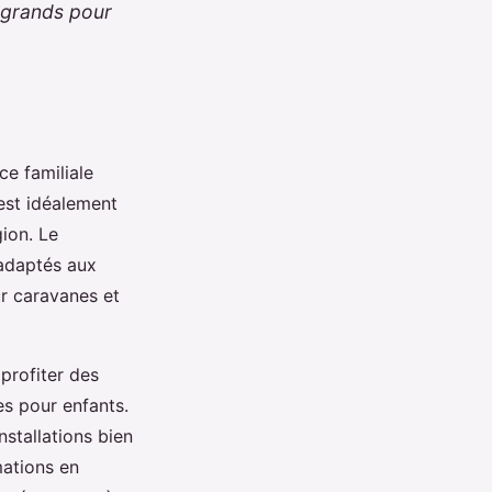
t grands pour
e familiale
 est idéalement
ion. Le
 adaptés aux
r caravanes et
profiter des
es pour enfants.
stallations bien
mations en