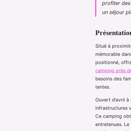
Hugo
•
13 mars 2025
•
7 min de lecture
profiter des
un séjour pl
Présentatio
Situé à proximi
mémorable dans u
positionné, offr
camping près d
besoins des fam
tentes.
Ouvert d’avril 
infrastructures
Ce camping obtie
entretenues. Le 