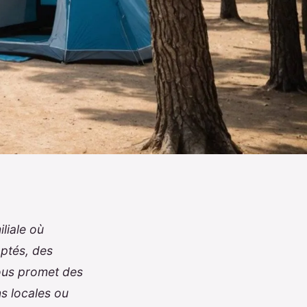
liale où
ptés, des
vous promet des
ns locales ou