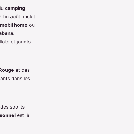
 du
camping
à fin août, inclut
mobil home
ou
abana
.
lots et jouets
 Rouge
et des
ants dans les
 des sports
sonnel
est là