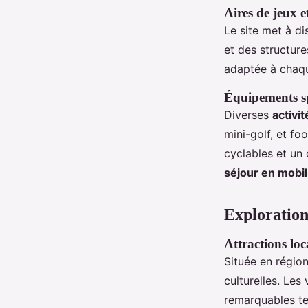
Aires de jeux e
Le site met à di
et des structur
adaptée à chaq
Équipements spo
Diverses
activi
mini-golf, et fo
cyclables et un
séjour en mobi
Exploration
Attractions loca
Située en régio
culturelles. Les
remarquables te