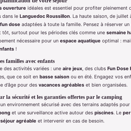
planification de votre séjour
s ouverture
idéales est essentiel pour profiter pleinement
 dans le
Languedoc Roussillon
. La haute saison, de juillet 
 fun dose
adaptées à toute la famille. Pensez à réserver un
tôt, surtout pour les périodes clés comme une
semaine h
ipement nécessaire pour un
espace aquatique
optimal : mail
nfants
!
es familles avec enfants
e des activités variées : une
aire jeux
, des clubs
Fun Dose
es, que ce soit en
basse saison
ou en été. Engagez vos enf
he d’âge pour des
vacances agréables
et bien organisées.
r la sécurité et les garanties offertes par le camping
 un environnement sécurisé avec des terrains adaptés pour
 pong
et une surveillance active autour des
piscines
. Le
per
n
séjour agréable
et intervenir en cas de besoin.