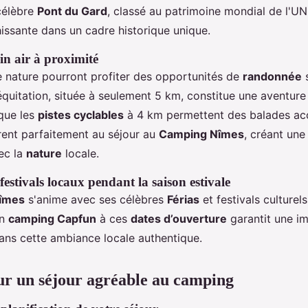
 célèbre
Pont du Gard
, classé au patrimoine mondial de l'U
issante dans un cadre historique unique.
ein air à proximité
 nature pourront profiter des opportunités de
randonnée
s
équitation, située à seulement 5 km, constitue une aventure
 que les
pistes cyclables
à 4 km permettent des balades acc
grent parfaitement au séjour au
Camping Nîmes
, créant un
ec la
nature
locale.
estivals locaux pendant la saison estivale
îmes
s'anime avec ses célèbres
Férias
et festivals culturel
un
camping Capfun
à ces
dates d’ouverture
garantit une im
ns cette ambiance locale authentique.
ur un séjour agréable au camping