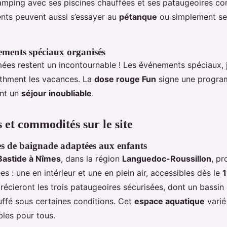
mping avec ses piscines chauffées et ses pataugeoires con
ents peuvent aussi s’essayer au
pétanque
ou simplement se
nements spéciaux organisés
mées restent un incontournable ! Les événements spéciaux, j
ythment les vacances. La
dose rouge Fun
signe une program
nt un
séjour inoubliable
.
s et commodités sur le site
nes de baignade adaptées aux enfants
Bastide à Nîmes
, dans la région
Languedoc-Roussillon
, p
es : une en intérieur et une en plein air, accessibles dès le
1
récieront les trois pataugeoires sécurisées, dont un bassin
uffé sous certaines conditions. Cet
espace aquatique
varié
les pour tous.