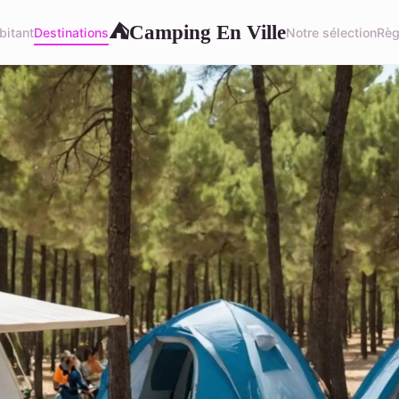
Camping En Ville
⛺
bitant
Destinations
Notre sélection
Règ