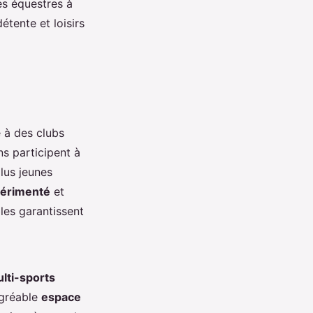
es équestres à
tente et loisirs
e à des clubs
ns participent à
plus jeunes
périmenté
et
les garantissent
ulti-sports
agréable
espace