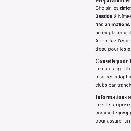
Préparation et 
Choisir les
date
Bastide
à Nîmes
des
animations
un emplacement 
Apportez l'équ
d’eau pour les
e
Conseils pour l
Le camping offr
piscines adapté
clubs par tranc
Informations su
Le site propose
comme le
ping
pour assurer u