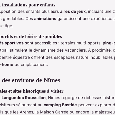
t installations pour enfants
sposition des enfants plusieurs
aires de jeux
, incluant une 
es gonflables. Ces
animations
garantissent une expérience p
ue âge.
rtifs et de loisirs disponibles
tés sportives
sont accessibles : terrains multi-sports,
ping-
otball stimulent le dynamisme des vacanciers. À proximité, 
 centre équestre offrent des escapades nature inoubliables 
l-home
ou emplacement.
 des environs de Nîmes
les et sites historiques à visiter
n
Languedoc Roussillon
, Nîmes regorge de richesses histor
 visiteurs séjournant au
camping Bastide
peuvent explorer 
ls que les Arènes, la Maison Carrée ou encore la majestue