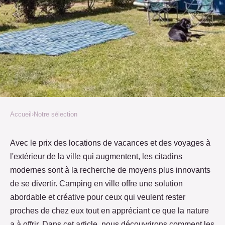
Accueil
›
Notre sélection
NOTRE SÉLECTION
Camping en ville: l'art de la
Avec le prix des locations de vacances et des voyages à
l'extérieur de la ville qui augmentent, les citadins
récupération
modernes sont à la recherche de moyens plus innovants
de se divertir. Camping en ville offre une solution
Tania
•
29 octobre 2022
•
2 min de lecture
abordable et créative pour ceux qui veulent rester
proches de chez eux tout en appréciant ce que la nature
a à offrir. Dans cet article, nous découvrirons comment les