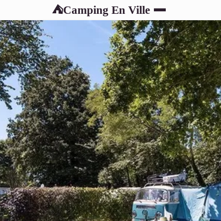
Camping En Ville
⛺