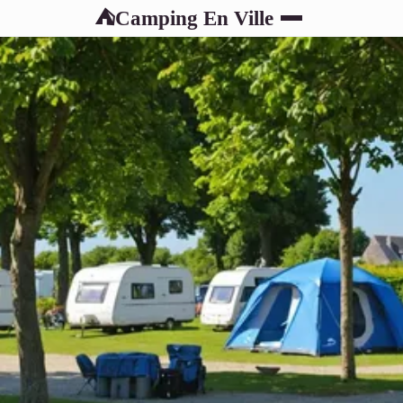
Camping En Ville
⛺