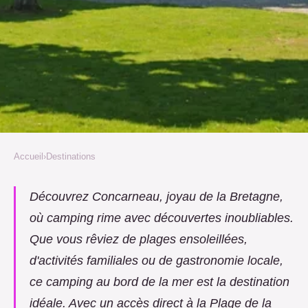
Accueil
›
Destinations
DESTINATIONS
Camping concarneau :
Découvrez Concarneau, joyau de la Bretagne,
où camping rime avec découvertes inoubliables.
découvrez le meilleur des
Que vous rêviez de plages ensoleillées,
vacances en bretagne
d'activités familiales ou de gastronomie locale,
Hugo
•
16 janvier 2025
•
5 min de lecture
ce camping au bord de la mer est la destination
idéale. Avec un accès direct à la Plage de la